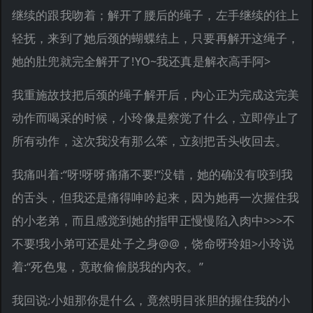
继续的跟我吻着；解开了腰后的绳子，左手继续的往上
轻抚，来到了她后颈的蝴蝶结上，只要再解开这绳子，
她的肚兜就完全解开了!YO~我还真是解衣高手阿>
我重施故技把后颈的绳子解开后，内心正为完成这完美
动作而喝采的时候，小玲像是察觉了什么，立即停止了
所有动作，这次我没有那么笨，立刻把舌头收回去。
我痛叫着:“呀!呀呀痛痛不要!”没错，她的确没有咬到我
的舌头，但我还是痛得呻吟起来，因为她再一次握住我
的小老弟，而且感觉到她的指甲正慢慢陷入肉中>>>不
不要!我小弟可还是处子之身@@，饶命呀玲姐>小玲说
着:“死色鬼，竟敢偷偷脱我的内衣。”
我回说:小姐那你是什么，竟然明目张胆的握住我的小