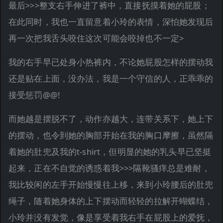
最后>>>整支右手伸进了裤中，直接抚摸着她的屁股；
在此同时，我也一直留意着小玲的表情，深怕她发现后
再一次把我舌头咬住这次可能会咬掉也不一定>
我的右手早已处身小热裤内，不论她屁股怎样的摆动我
还是贴在上面，没办法，我是一个守信的人，正乖乖的
接受惩罚@@!
而她越是摆脱不了，动作亦越大，连带关系下，她上下
的摆动，也令到她的胸部开始在我的胸口摩擦，虽然隔
着她的肚兜及我的t-shirt，但明显的她的乳头早已坚挺
起来，正在不自觉的诱惑着我>>>隔靴骚痒总是难耐，
我比较闲的左手开始慢慢往上移，来到小玲腰后的肚兜
绳子，随着她身体的上下摆动而轻轻的拉解开蝴蝶结，
小玲并没有发觉，像是享受着我右手在屁股上的爱抚，