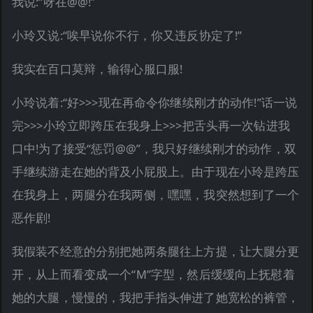
我说:“呀在@@!”
小玲又说:“唉早说你不行，你又违反协定了!”
我实在百口莫辩，输得心服口服!
小玲说着:“好>>>现在再命令你继续刚才的动作!”话一说
完>>>小玲立即跨压在我身上>>>把舌头再一次钻进我
口中!为了接受“惩罚@@”，我只好继续刚才的动作，双
手继续游走在她的背及小屁股上。由于现在小玲是跨压
在我身上，两腿分在我两侧，嘿嘿，我突然想到了一个
恶作剧!
我假装不经意的分别把她两条腿往上方提，让大腿分更
开，从上而看变成一个“M”字型，然后缓缓向上抚慰着
她的大腿，慢慢的，我把手指头伸进了她宽松的裤管，