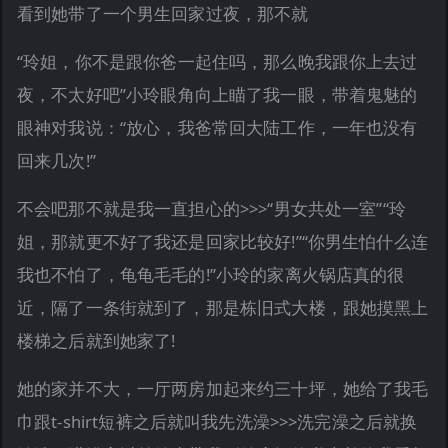
看到她带了一个男生回家过夜，那不就
“玲姐，你不是跟你爸一起住吗，那么晚我跟你上去过
夜，不太好吧”小玲眼角向上瞄了我一眼，带着鬼魅的
眼神对我说：“放心，我爸常回大陆工作，一年也没有
回来几次!”
不会吧那不就是我一直担心的>>>“男女共处一室”“玲
姐，那就更不好了我还是回家比较好!”“你男生怕什么连
我也不怕了，龟龟毛毛的!”小玲的家离火锅店真的很
近，隔了一条街就到了，那是栋旧式大楼，跟她摸黑上
楼梯之后就到她家了!
她的家并不大，一厅两房加起来约三十坪，她给了我毛
巾跟t-shirt短裤之后就叫我先洗澡>>>洗完澡之后就换