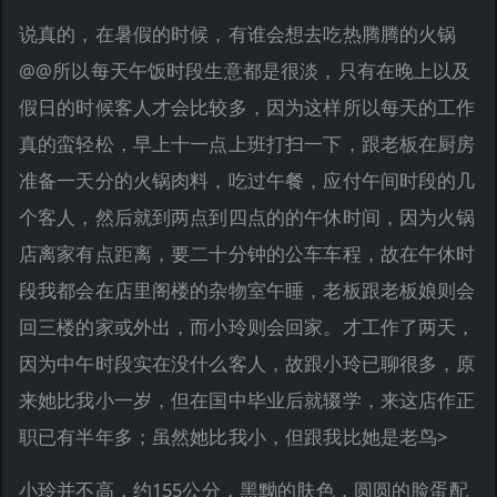
说真的，在暑假的时候，有谁会想去吃热腾腾的火锅
@@所以每天午饭时段生意都是很淡，只有在晚上以及
假日的时候客人才会比较多，因为这样所以每天的工作
真的蛮轻松，早上十一点上班打扫一下，跟老板在厨房
准备一天分的火锅肉料，吃过午餐，应付午间时段的几
个客人，然后就到两点到四点的的午休时间，因为火锅
店离家有点距离，要二十分钟的公车车程，故在午休时
段我都会在店里阁楼的杂物室午睡，老板跟老板娘则会
回三楼的家或外出，而小玲则会回家。才工作了两天，
因为中午时段实在没什么客人，故跟小玲已聊很多，原
来她比我小一岁，但在国中毕业后就辍学，来这店作正
职已有半年多；虽然她比我小，但跟我比她是老鸟>
小玲并不高，约155公分，黑黝的肤色，圆圆的脸蛋配