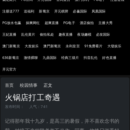
注册送777
送福利
新葡京
开元棋牌
必赢国际
凤凰国际
PG放水包赢
操爽网红
超爽直播
PG电子
酒店偷拍
主播大秀
王妃直播
乱伦黄片
偷拍私处
趣夜直播
夜场嫩模
必发国际
澳门新葡京
大发娱乐
澳門新葡京
永利皇宫
91免费看片
大發娱乐
636新葡京
激情裸聊
九鼎国际
经典三级片
抖音乱伦
好色直播
开元官方
首页
校园情事
正文
火锅店打工奇遇
发布时间：
人气：741
记得那年我十九岁，是高三的暑假，并不喜欢念书的