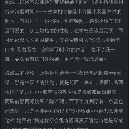
她洗，进浴室以前她先带我到她房间的书桌并给我看相
簿来消磨时间>>>一整本相簿都是小玲国小及国中时的
照片，有跟同学一起照的，也有独照，感觉小玲其实也
蛮可爱的，加上她热情的性格，在学校应该蛮活跃，而
且她那双长长的眼睫毛，实在蛮吸引人“你怎么看到流
口水”看着看着，突然听到小玲的声音，害吓了我一
跳，�头看着房门外的她，更差点让我流鼻血>
洗澡后的小玲，上半身只穿着一件墨绿色的肚脐==a没
错，那是中国式的肚兜，就是前面一块布，后面结着两
根绳子的那种>>>那丰满的乳房像是要破布而出似的，
而胸前那两颗跳豆若隐若现，而下半身则穿着一条蓝色
的热裤，那是不能再短的程度“玲小玲姐>>>你怎么穿成
这样”她回说:“我这样穿会很奇怪吗夏天睡觉当然是穿成