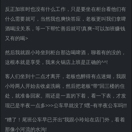
反正加班时也没有什么工作，只是要坐在柜台看他们有
什么需要就可，当然我也爽快答应，老板更叫我们拿啤
酒喝没关系，等一下帮忙善后就可!真爽~可以加班赚钱
又有的喝>
然后我就跟小玲坐到柜台那边喝啤酒，聊着有的没的，
这根本就是享受，我来火锅店上班是正确的^^!
客人们坐到十二点才离开，老板也醉得有点迷煳，我跟
小玲两人开始去收桌洗碗，然后把老板“带”回三楼的住
处，就准备回家。雨还是一直的下着，看一下表，才发
现已是半夜一点多>>>公车早就没了!嘿~有半夜公车吗!!!
“糟了！尾班公车早已开出”我跟小玲站在店门外，看着
那像小河流的水沟!