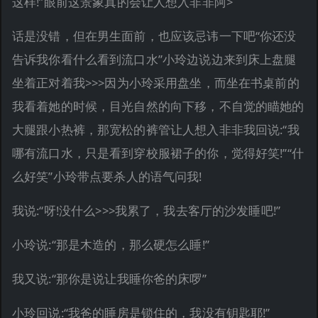
这样!”眼前这景象真的会让人想入非非阿>
话是没错，但在男生面前，也应该忌讳一下吧“你还没
告诉我你看什么看到流口水”小玲边说边来到床上盘腿
坐着正对着我>>>因为小玲采用盘坐，而坐在书桌前的
我看着她的时候，目光自然的向下移，不自觉的瞄她的
大腿跟小热裤，那宽松的裤管让人想入非非我回说:“我
哪有流口水，只是看到穿校服裙子的你，觉得好笑!”“什
么好笑”小玲带点要杀人的语气问我!
我说:“呀!没什么>>>我累了，我去客厅的沙发睡吧!”
小玲说:“那是木造的，那么硬怎么睡!”
我又说:“那你是说让我睡你爸的床啰”
小玲回说:“我爸的睡房是锁住的，我没有钥匙耶!”