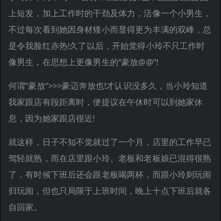
上短发，加上工作时的干劲及体力，活像一个小男生，
不过每次看到她因身材矮小而显得更为丰满的双峰，总
是令我脸红赤热!久了以后，开始觉得小玲不只工作时
像男生，在思想上更像男生的“豪放@@”!
何谓“豪放”>>>豪迈奔放也!才认识没多久，当小玲知道
我家跟店有段距离时，便提议在午休时可以到她家休
息，因为她家跟店很近!
就这样，日子不知不觉就过了一个月，店里的工作早已
驾轻就熟，而在店里跟小玲、老板和老板娘已混得很熟
了，有时候下班后还会跟老板喝两杯，而跟小玲则玩闹
归玩闹，但也只局限于上班时间，晚上十点下班后就各
自回家。