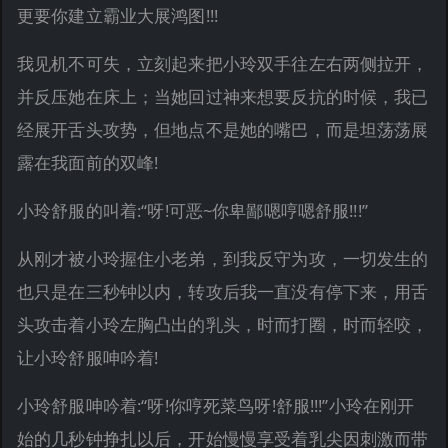
更要你建立霸业大展鸿图!!!
我见机不可失，立刻起来把小玲双手往左右两侧拉开，
并反压她在床上；当她回过神来想要反抗的时候，我已
经展开舌头攻势，但地点不是她的嘴巴，而是坦荡荡展
露在我面前的双峰!
小玲舒服的叫着:“呀!可恶~你卑鄙嗯哼嗯舒服!!!”
从刚才被小玲握住小老弟，到我反守为攻，一切发生的
也只是在三秒钟以内，转攻后我一直没有停下来，用舌
头攻击着小玲左胸凸出的乳头，时而打圈，时而轻咬，
让小玲舒服呻吟着!
小玲舒服呻吟着:“呀!你哼死菜鸟呀!舒服!!!”小玲在刚开
始的几秒钟挣扎以后，开始慢慢享受着乳尖因刺激而带