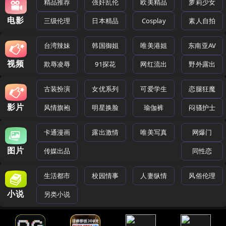
精品推荐
强奸乱伦
欧美精品
萝莉少女
电影
三级伦理
日本精品
Cosplay
素人自拍
台湾辣妹
韩国御姐
唯美港姐
东南亚AV
视频
欺辱凌辱
91探花
网红流出
野外露出
古装扮演
女优系列
可爱学生
恋腿狂魔
影片
风情旗袍
明星换脸
瑜伽裤
闷骚护士
卡通漫画
露出激情
唯美写真
网爆门
图片
传媒出品
同性恋
生活都市
校园情事
人妻纵情
风俗伦理
小说
另类小说