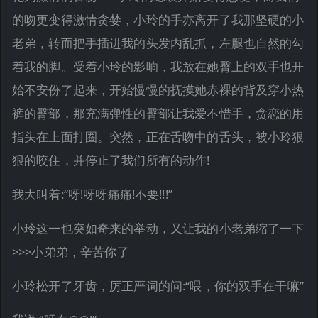
的吻更变得激情贪婪，小玲的手亦离开了我那坚硬的小
老弟，转而把手插进我的头发内乱抓，左腿也自然的勾
着我的脚。受着小玲的影响，我放在她臀上的双手也开
始不安份了起来，开始慢慢的抚摸她赤裸的背及穿小热
裤的臀部，那充满弹性的臀部让我爱不惜手，贪恋的用
指头在上面打圈。突然，正在舌吻中的舌头，被小玲狠
狠的咬住，并停止了我们所有的动作!
我大叫着:“呀!呀呀痛痛!不要!!!”
小玲这一也突如奇来的举动，又让我的小老弟缩了一下
>>>小弟弟，辛苦你了
小玲松开了牙齿，厉正严词的问:“喂，你的双手在干嘛”