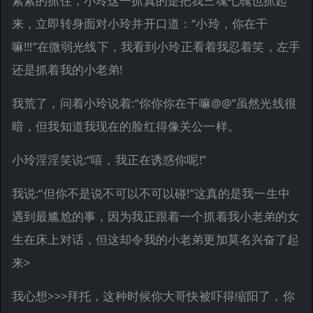
紧紧的抓住，小玲这一抓真的是把我三魂七魄也抓起
来，立即转身面对小玲并开口道：“小玲，你在干
嘛!!!”在微弱光线下，我看到小玲正看着我忍着笑，左手
还是抓着我的小老弟!
我荒了，问着小玲说着:“你你你在干嘛@@”虽然光线很
暗，但我知道我现在的脸红得像关公一样。
小玲淫淫笑说:“嘻，我正在诱惑你呢!”
我说:“但你不是说不可以不可以碰!”这真的是我一生中
遇到最尴尬的事，因为我正跟着一个抓着我小老弟的女
生在床上对话，但这却令我的小老弟更加莫名兴奋了起
来>
我心想>>>拜托，这种时候你大哥快被吓得缩阳了，你