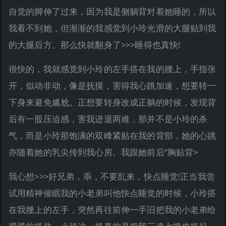
自觉的脚伸了过来，因为我是侧躺背对着她睡的，所以
我看不到她，但渐渐的我感觉到小玲光滑的大腿贴到我
的大腿后方。那么快就翻身了>>>睡得也真快!
很快的，我就感觉到小玲的左手搭在我的腰上，手指张
开，似动非动，像是抚摸，害得我心跳加速，想要转一
下身来避免尴尬。正想要转身改成正躺的时候，发现背
后有一股压迫感，害我进退两难，那并不是小玲的杀
气，而是小玲那饱满的双峰紧贴在我的背部，她的心跳
亦随着她的乳尖传到我心房。我跟她前后“胸贴背>
我心想>>>好兄弟，乖，不要乱来，快点睡觉!正当我尝
试用精神催眠我的小老弟叫他快点睡觉的时候，小玲搭
在我腰上的左手，突然再往前伸一手旧把我的小老弟给