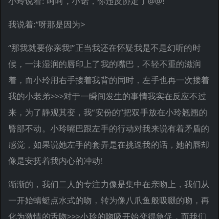
小玲说着:“呵呵，小诺，你违反协定了@@!”
我说着:“呀那是因为>
“那我就要你亲我!”正当我还在怀疑我是不是幻听的时
候，一沬湿润的唇印上了我的嘴巴，不轻不重的滋润
着，而小玲用右手搂着我背的同时，左手也再一次搂着
我的小老弟>>>对于一瞬间发生的事情我实在反应不过
来，为了静观其变，我“安份的”把双手放在小玲翘翘的
臀部不动。小玲嘴巴跟左手的行动对我来说有着矛盾的
感觉，如果说她左手的套弄是在挑逗我的话，她的唇却
像是安抚着我内心的冲动!
渐渐的，我们二人的专注力像是集中在亲吻上，我们从
一开始蜻蜓点水式的吻，转为像八爪鱼般吸啜的吻，再
化为激情的舌吻>>>小玲的唿吸开始变得急促，而我们