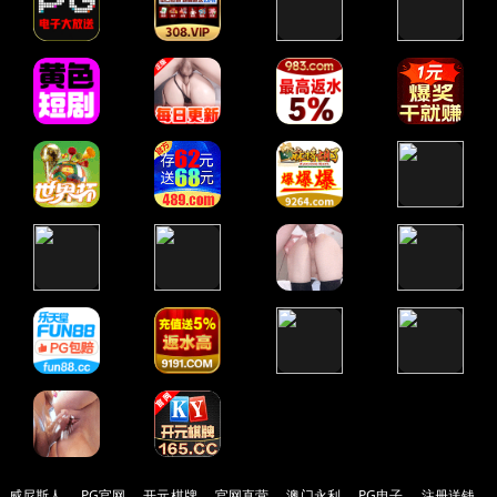
威尼斯人
PG官网
开元棋牌
官网直营
澳门永利
PG电子
注册送钱