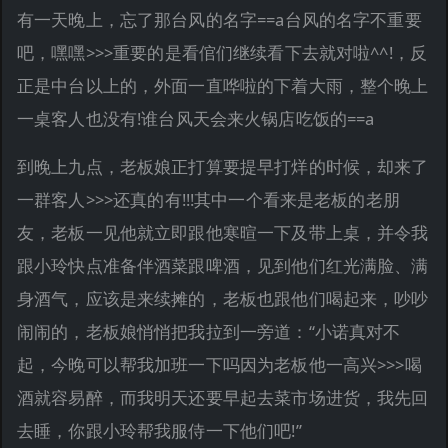
有一天晚上，忘了那台风的名字==a台风的名字不重要
吧，嘿嘿>>>重要的是看倌们继续看下去就对啦^^!，反
正是中台以上的，外面一直哗啦的下着大雨，整个晚上
一桌客人也没有!谁台风天会来火锅店吃饭的==a
到晚上九点，老板娘正打算要提早打烊的时候，却来了
一群客人>>>还真的有!!!其中一个看来是老板的老朋
友，老板一见他就立即跟他寒暄一下及带上桌，并令我
跟小玲快点准备伴酒菜跟啤酒，见到他们红光满脸、满
身酒气，应该是来续摊的，老板也跟他们喝起来，吵吵
闹闹的，老板娘悄悄把我拉到一旁道：“小诺真对不
起，今晚可以帮我加班一下吗因为老板他一高兴>>>喝
酒就容易醉，而我明天还要早起去菜市场进货，我先回
去睡，你跟小玲帮我服侍一下他们吧!”